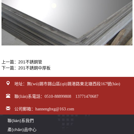
上一篇：
201不銹鋼管
下一篇：
201不銹鋼中厚板
地址：無(wú)錫市錫山區(qū)錫港路東北塘西段167號(hào)
聯(lián)系電話：0510-88899808 13771470687
公司郵箱：hannengbxg@163.com
聯(lián)系我們
產(chǎn)品中心