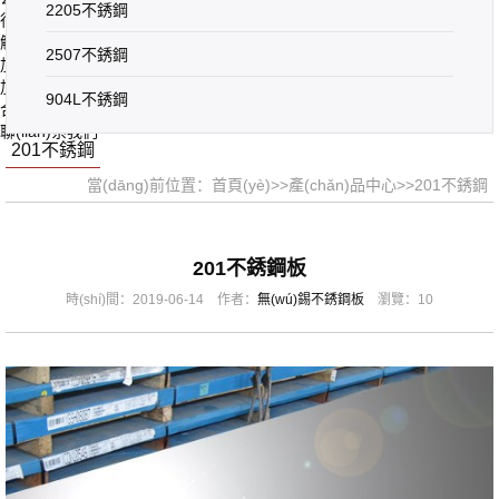
2205不銹鋼
行業(yè)資訊
解決方案
2507不銹鋼
加工設(shè)備
加工產(chǎn)品
904L不銹鋼
合作鋼廠
聯(lián)系我們
201不銹鋼
當(dāng)前位置：
首頁(yè)
>>
產(chǎn)品中心
>>
201不銹鋼
201不銹鋼板
時(shí)間：2019-06-14 作者：
無(wú)錫不銹鋼板
瀏覽：10