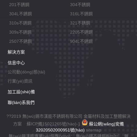
201不銹鋼
304不銹鋼
304L不銹鋼
316L不銹鋼
310s不銹鋼
321不銹鋼
309s不銹鋼
2205不銹鋼
2507不銹鋼
904L不銹鋼
解決方案
信息中心
公司動(dòng)態(tài)
行業(yè)資訊
加工設(shè)備
聯(lián)系我們
??2019 無(wú)錫市漢能不銹鋼有限公司 金屬材料及加工整體解決
方案
蘇ICP備15021265號(hào)-1
蘇公網(wǎng)安備
32020502000951號(hào)
sitemap
無(wú)錫漢能專業(yè)供應(yīng)：
無(wú)錫不銹鋼板
、
無