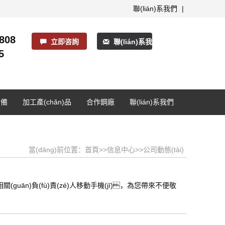
聯(lián)系我們
|
808
立即咨詢
聯(lián)系我們
5
)備
加工產(chǎn)品
合作鋼廠
聯(lián)系我們
當(dāng)前位置：
首頁
>>
信息中心
>>
公司動態(tài)
uān)負(fù)責(zé)人移動手機(jī)，為您帶來不便敬