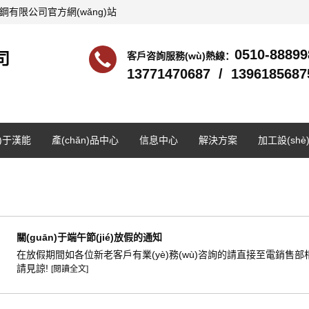
銹鋼有限公司官方網(wǎng)站
0510-88899
客戶咨詢服務(wù)熱線：
13771470687 / 1396185687
n)于漢能
產(chǎn)品中心
信息中心
解決方案
加工設(shè
關(guān)于端午節(jié)放假的通知
在放假期間如各位新老客戶有業(yè)務(wù)咨詢的請直接至電銷售部相關(g
請見諒!
[閱讀全文]