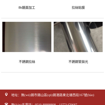
8k鏡面加工
拉絲貼膜
不銹鋼拉絲
不銹鋼管拋光
地址：無(wú)錫市錫山區(qū)錫港路東北塘西段167號(hào)
聯(lián)系電話：0510-88899808 13771470687