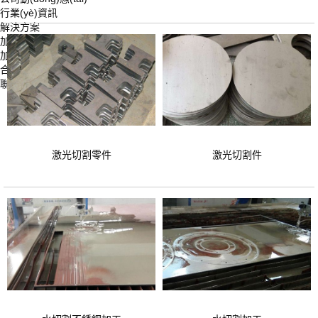
行業(yè)資訊
解決方案
加工設(shè)備
加工產(chǎn)品
合作鋼廠
聯(lián)系我們
激光切割零件
激光切割件