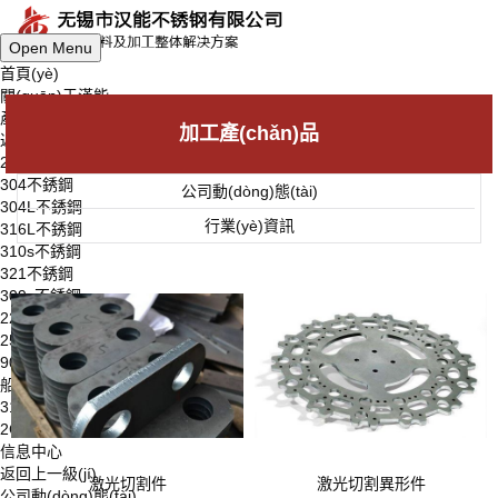
Open Menu
首頁(yè)
關(guān)于漢能
產(chǎn)品中心
加工產(chǎn)品
返回上一級(jí)
201不銹鋼
304不銹鋼
公司動(dòng)態(tài)
304L不銹鋼
行業(yè)資訊
316L不銹鋼
310s不銹鋼
321不銹鋼
309s不銹鋼
2205不銹鋼
2507不銹鋼
904L不銹鋼
船用不銹鋼
316Ti不銹鋼
2Cr25N不銹鋼
信息中心
返回上一級(jí)
激光切割件
激光切割異形件
公司動(dòng)態(tài)