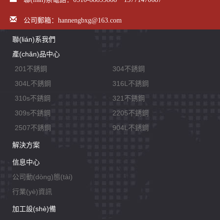
公司郵箱：hannengbxg@163.com
聯(lián)系我們
產(chǎn)品中心
201不銹鋼
304不銹鋼
304L不銹鋼
316L不銹鋼
310s不銹鋼
321不銹鋼
309s不銹鋼
2205不銹鋼
2507不銹鋼
904L不銹鋼
解決方案
信息中心
公司動(dòng)態(tài)
行業(yè)資訊
加工設(shè)備