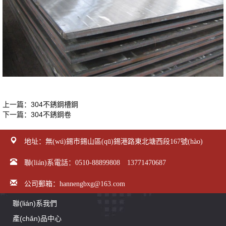
上一篇：
304不銹鋼槽鋼
下一篇：
304不銹鋼卷
地址：無(wú)錫市錫山區(qū)錫港路東北塘西段167號(hào)
聯(lián)系電話：0510-88899808 13771470687
公司郵箱：hannengbxg@163.com
聯(lián)系我們
產(chǎn)品中心