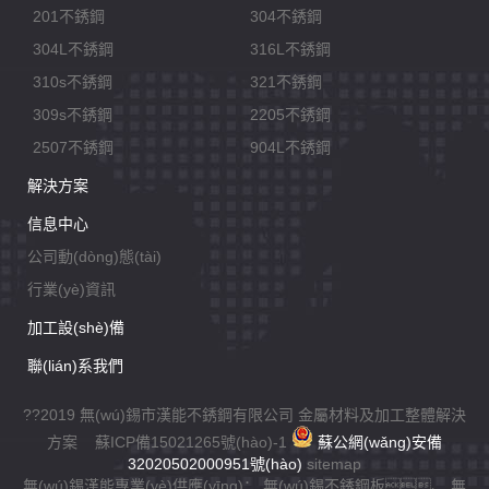
201不銹鋼
304不銹鋼
304L不銹鋼
316L不銹鋼
310s不銹鋼
321不銹鋼
309s不銹鋼
2205不銹鋼
2507不銹鋼
904L不銹鋼
解決方案
信息中心
公司動(dòng)態(tài)
行業(yè)資訊
加工設(shè)備
聯(lián)系我們
??2019 無(wú)錫市漢能不銹鋼有限公司 金屬材料及加工整體解決
方案
蘇ICP備15021265號(hào)-1
蘇公網(wǎng)安備
32020502000951號(hào)
sitemap
無(wú)錫漢能專業(yè)供應(yīng)：
無(wú)錫不銹鋼板
、
無