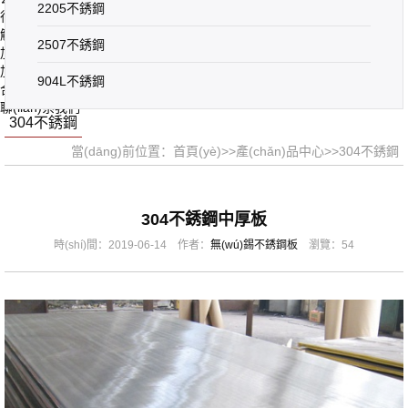
2205不銹鋼
行業(yè)資訊
解決方案
2507不銹鋼
加工設(shè)備
加工產(chǎn)品
904L不銹鋼
合作鋼廠
聯(lián)系我們
304不銹鋼
當(dāng)前位置：
首頁(yè)
>>
產(chǎn)品中心
>>
304不銹鋼
304不銹鋼中厚板
時(shí)間：2019-06-14 作者：
無(wú)錫不銹鋼板
瀏覽：54