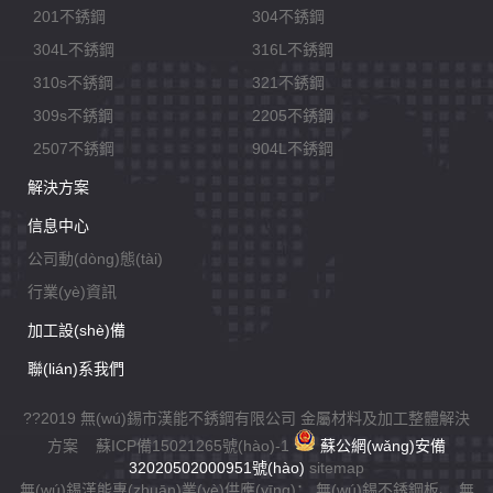
201不銹鋼
304不銹鋼
304L不銹鋼
316L不銹鋼
310s不銹鋼
321不銹鋼
309s不銹鋼
2205不銹鋼
2507不銹鋼
904L不銹鋼
解決方案
信息中心
公司動(dòng)態(tài)
行業(yè)資訊
加工設(shè)備
聯(lián)系我們
??2019 無(wú)錫市漢能不銹鋼有限公司 金屬材料及加工整體解決
方案
蘇ICP備15021265號(hào)-1
蘇公網(wǎng)安備
32020502000951號(hào)
sitemap
無(wú)錫漢能專(zhuān)業(yè)供應(yīng)：
無(wú)錫不銹鋼板
、
無