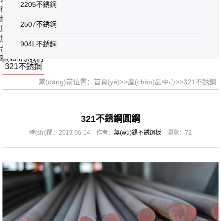
2205不銹鋼
行業(yè)資訊
解決方案
2507不銹鋼
加工設(shè)備
加工產(chǎn)品
904L不銹鋼
合作鋼廠
聯(lián)系我們
321不銹鋼
當(dāng)前位置：
首頁(yè)
>>
產(chǎn)品中心
>>
321不銹鋼
321不銹鋼圓鋼
時(shí)間：2019-06-14 作者：
無(wú)錫不銹鋼板
瀏覽：72