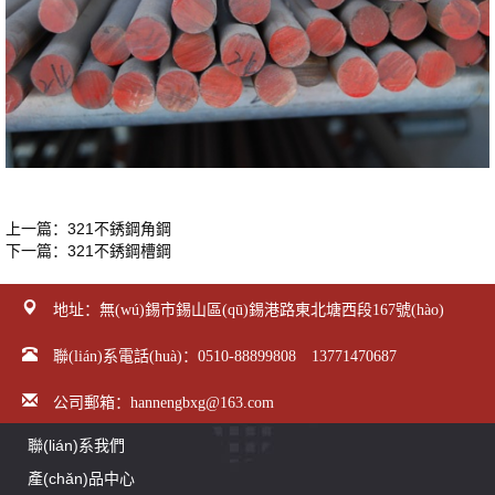
上一篇：
321不銹鋼角鋼
下一篇：
321不銹鋼槽鋼
地址：無(wú)錫市錫山區(qū)錫港路東北塘西段167號(hào)
聯(lián)系電話(huà)：0510-88899808 13771470687
公司郵箱：hannengbxg@163.com
聯(lián)系我們
產(chǎn)品中心