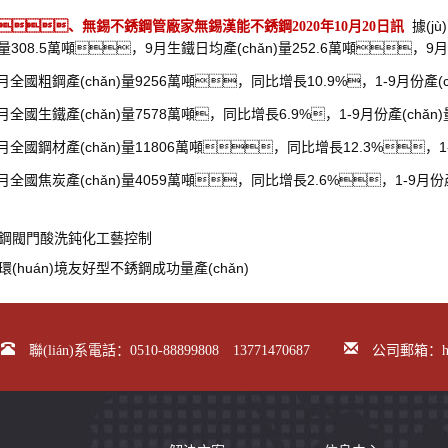
據(j
、
無錫不銹鋼管
廠家無錫漢能不銹鋼2020年10月20日訊
)量308.5萬噸，9月生鐵日均產(chǎn)量252.6萬噸，9月
全國粗鋼產(chǎn)量9256萬噸，同比增長10.9%，1-9月份產(
全國生鐵產(chǎn)量7578萬噸，同比增長6.9%，1-9月份產(chǎn
全國鋼材產(chǎn)量11806萬噸，同比增長12.3%，1-
全國焦炭產(chǎn)量4059萬噸，同比增長2.6%，1-9月份產
鋼閥門酸洗鈍化工藝控制
環(huán)境友好型不銹鋼成功量產(chǎn)
聯(lián)系電話：0510-88899808 13771470687
公司郵箱：hann