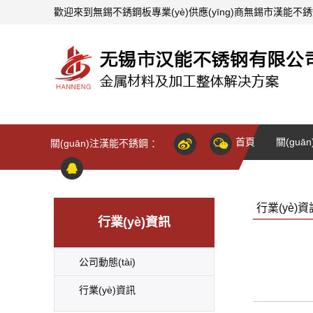
歡迎來到
無錫不銹鋼板
專業(yè)供應(yīng)商無錫市漢能不
首頁
關(guā
關(guān)注漢能不銹鋼 ：
行業(yè)資
行業(yè)資訊
公司動態(tài)
行業(yè)資訊