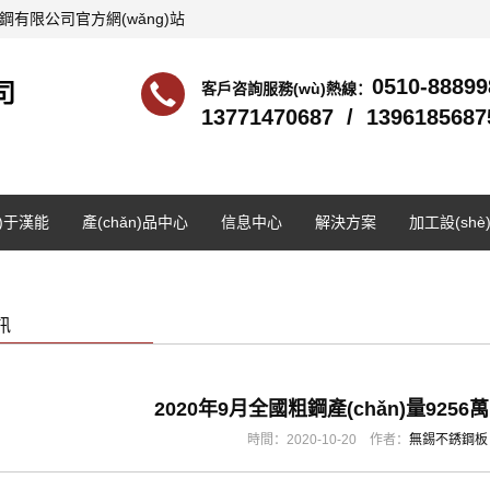
銹鋼有限公司官方網(wǎng)站
0510-88899
客戶咨詢服務(wù)熱線：
13771470687 / 1396185687
n)于漢能
產(chǎn)品中心
信息中心
解決方案
加工設(shè
訊
2020年9月全國粗鋼產(chǎn)量9256
時間：2020-10-20 作者：
無錫不銹鋼板